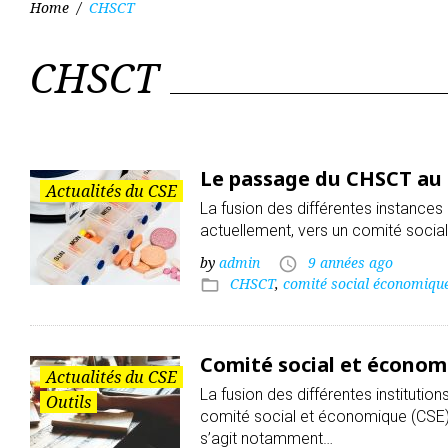
Home
/
CHSCT
CHSCT
É
t
Le passage du CHSCT au
i
Actualités du CSE
La fusion des différentes instance
actuellement, vers un comité social
q
by
admin
9 années ago
access_time
CHSCT
,
comité social économiqu
folder_open
u
Comité social et économi
e
Actualités du CSE
La fusion des différentes institutio
Outils
comité social et économique (CSE)
s’agit notamment…