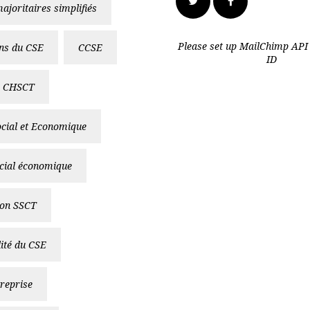
ajoritaires simplifiés
Twitter
Facebook
Please set up MailChimp API 
ons du CSE
CCSE
ID
CHSCT
cial et Economique
cial économique
on SSCT
ité du CSE
treprise