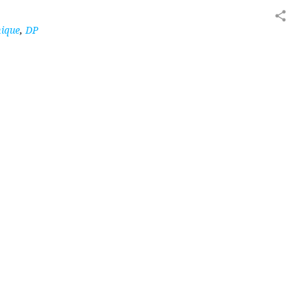
share
mique
,
DP