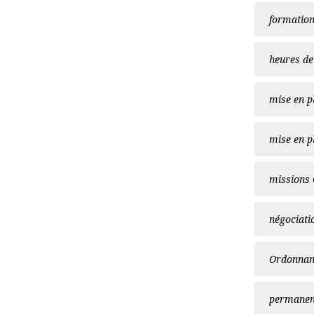
formatio
heures de
mise en p
mise en p
missions
négociatio
Ordonnan
permanen