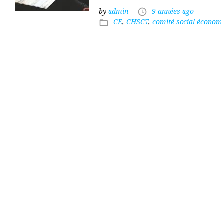
t
by
admin
9 années ago
access_time
CE
,
CHSCT
,
comité social écono
folder_open
t
e
:
C
H
S