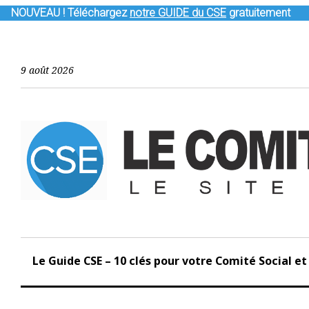
NOUVEAU !
Téléchargez
notre GUIDE du CSE
gratuitement
S
k
i
9 août 2026
p
t
o
c
o
n
t
e
n
t
Le Guide CSE – 10 clés pour votre Comité Social 