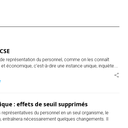
 CSE
s de représentation du personnel, comme on les connaît
 et économique, c’est-à-dire une instance unique, inquiète.…
share
e
que : effets de seuil supprimés
ns représentatives du personnel en un seul organisme, le
, entraînera nécessairement quelques changements. Il