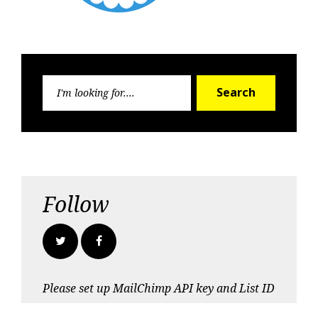
S
Search
e
a
r
c
h
f
o
Follow
r
:
T
F
w
a
Please set up MailChimp API key and List ID
i
c
t
e