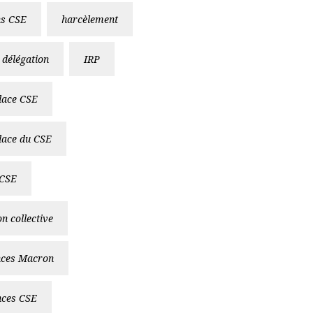
ns CSE
harcèlement
 délégation
IRP
lace CSE
lace du CSE
 CSE
n collective
ces Macron
ces CSE