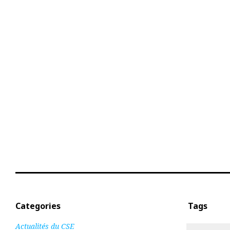
C
T
Categories
Tags
Actualités du CSE