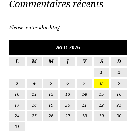
a
Commentaires récents
e
o
r
r
o
k
t
i
Please, enter #hashtag.
c
août 2026
l
e
L
M
M
J
V
S
D
s
1
2
3
4
5
6
7
8
9
10
11
12
13
14
15
16
17
18
19
20
21
22
23
24
25
26
27
28
29
30
31