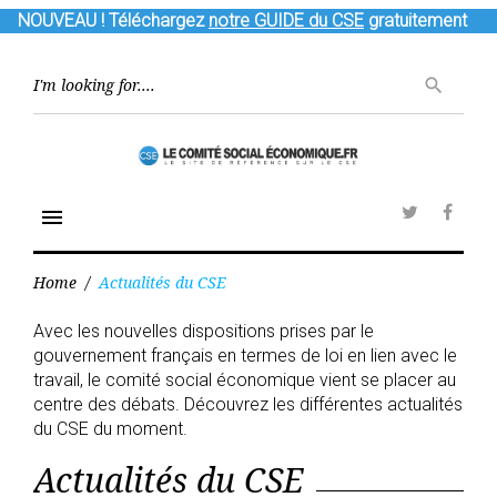
NOUVEAU !
Téléchargez
notre GUIDE du CSE
gratuitement
S
k
S
search
e
i
a
p
r
t
c
o
h
c
f
menu
o
o
Twitter
Face
n
r
:
t
Home
/
Actualités du CSE
e
n
Avec les nouvelles dispositions prises par le
C
t
gouvernement français en termes de loi en lien avec le
a
t
travail, le comité social économique vient se placer au
é
centre des débats. Découvrez les différentes actualités
g
du CSE du moment.
o
r
Actualités du CSE
i