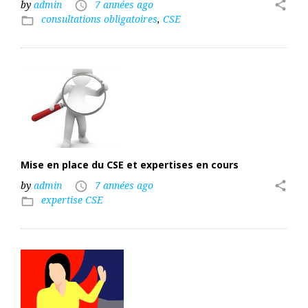
by
admin
7 années ago
share
access_time
consultations obligatoires
,
CSE
folder_open
Mise en place du CSE et expertises en cours
by
admin
7 années ago
share
access_time
expertise CSE
folder_open