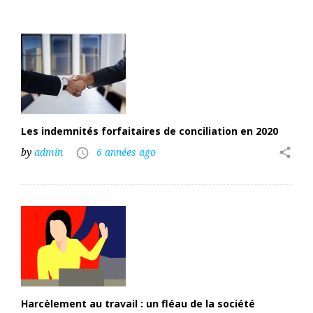
e
:
A
c
t
u
a
l
i
t
Les indemnités forfaitaires de conciliation en 2020
é
by
admin
6 années ago
share
s
access_time
d
u
C
S
E
Harcèlement au travail : un fléau de la société