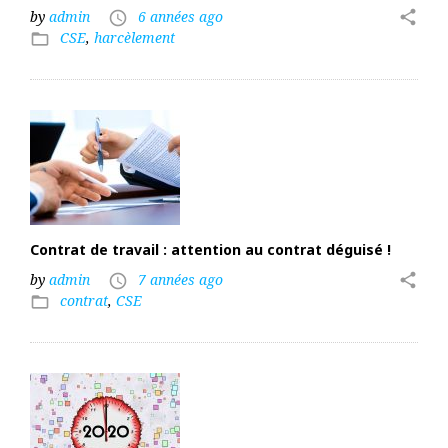
by
admin
6 années ago
share
access_time
CSE
,
harcèlement
folder_open
Contrat de travail : attention au contrat déguisé !
by
admin
7 années ago
share
access_time
contrat
,
CSE
folder_open