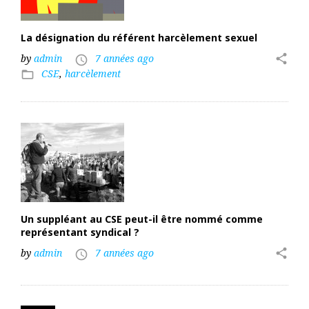
La désignation du référent harcèlement sexuel
by
admin
7 années ago
share
access_time
CSE
,
harcèlement
folder_open
Un suppléant au CSE peut-il être nommé comme
représentant syndical ?
by
admin
7 années ago
share
access_time