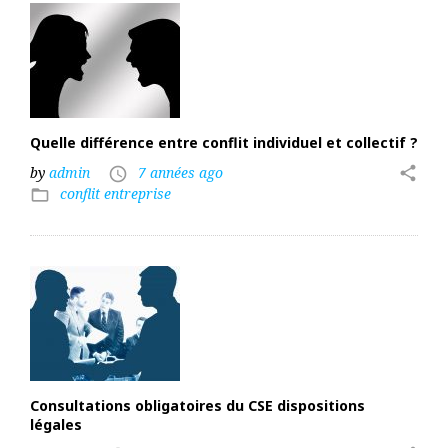
Quelle différence entre conflit individuel et collectif ?
by
admin
7 années ago
share
access_time
conflit entreprise
folder_open
Consultations obligatoires du CSE dispositions
légales