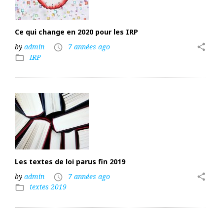
Ce qui change en 2020 pour les IRP
by
admin
7 années ago
share
access_time
IRP
folder_open
Les textes de loi parus fin 2019
by
admin
7 années ago
share
access_time
textes 2019
folder_open